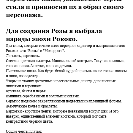
стиля и привносим их в образ своего
персонажа.
Для создания Розы я выбрала
наряды эпохи Рококо.
Два слова, которые точнее всего передают характер и настроение стиля
Рококо - это "Весна" и "Молодость".
Легкость, игривость.
Светлая цветовая палитра. Минимальный контраст. Текучие, плавные,
тонкие линии. Завитки, мелкие детали.
Пастельные цвета. Как будто белой пудрой присыпаны не только волосы
и лицо, но и одежда.
Узоры на тканях цветочные и растительные, иногда дополненные
линиями и горошком.
Кружева, банты и перья.
Вышивка серебряными и золотыми нитями.
Серьги с подвижно закрепленными подвесками каплевидной формы.
Жемчужные колье и браслеты.
Бархотки - короткие ленты, которые повязывали вокруг шеи. И это,
наверно, единственный элемент костюма, который мог быть
контрастного черного цвета.
Общие черты платья: