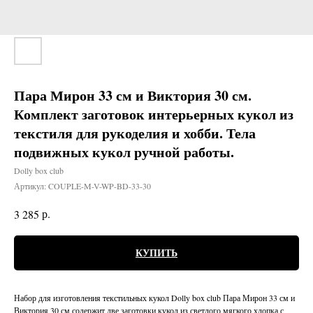
Пара Мирон 33 см и Виктория 30 см.
Комплект заготовок интерьерных кукол из
текстиля для рукоделия и хобби. Тела
подвижных кукол ручной работы.
Dolly box club
Артикул:
COUPLE-M-V-WP-BD-33-30
р.
3 285
КУПИТЬ
Набор для изготовления текстильных кукол Dolly box club Пара Мирон 33 см и
Виктория 30 см содержит две заготовки кукол из светлого мягкого хлопка с