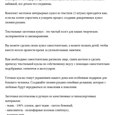
набивкой, все детали тел соединены.
Комплект заготовок интерьерных кукол из текстиля (2 штуки) пригодится вам,
если вы хотите упростить и ускорить процесс создания декоративных кукол
своими руками.
Текстильные заготовки кукол - это чистый холст для ваших творческих
экспериментов и самовыражения.
Вы можете сделать своих кукол самостоятельно, а можете позвать детей, чтобы
вместе весело провести время за увлекательным занятием.
Вам необходимо самостоятельно расписать лицо, сшить костюм и сделать
прическу текстильной куклы по собственному вкусу с помощью самостоятельно
подобранных элементов и аксессуаров.
Готовые куклы станут украшением вашего дома или особенным подарком для
близкого человека. Создавайте своими руками семейные реликвии, которые с
любовью будут передаваться из поколения в поколение.
Заготовки изготовлены в ручную из качественных и гипоаллергенных
материалов:
- ткань - 100% хлопок, цвет ткани - светло-бежевый,
- наполнитель - полиэфирные волокна (синтепух),
- вощеная нить,