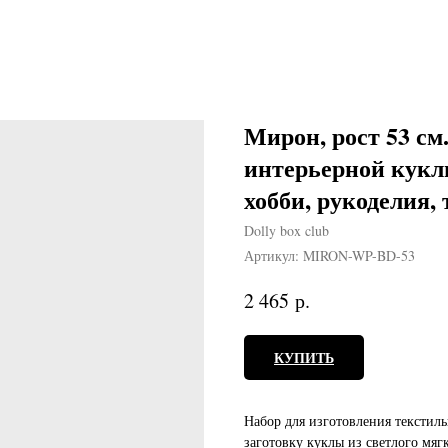
Мирон, рост 53 см
интерьерной кукл
хобби, рукоделия,
Dolly box club
Артикул:
MIRON-WP-BD-53
р.
2 465
КУПИТЬ
Набор для изготовления текстил
заготовку куклы из светлого мяг