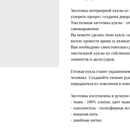
Заготовка интерьерной куклы из 
ускорить процесс создания деко
Текстильная заготовка куклы - э
самовыражения.
Вы можете сделать свою куклу са
весело провести время за увлека
Вам необходимо самостоятельно р
текстильной куклы по собственн
элементов и аксессуаров.
Готовая кукла станет украшение
человека. Создавайте своими ру
передаваться из поколения в пок
Заготовка изготовлена в ручную
- ткань - 100% хлопок, цвет ткан
- наполнитель - полиэфирные вол
- вощеная нить,
- швейные нитки.