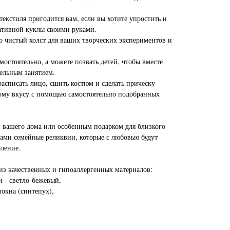
текстиля пригодится вам, если вы хотите упростить и
ративной куклы своими руками.
то чистый холст для ваших творческих экспериментов и
мостоятельно, а можете позвать детей, чтобы вместе
тельным занятием.
асписать лицо, сшить костюм и сделать прическу
ому вкусу с помощью самостоятельно подобранных
м вашего дома или особенным подарком для близкого
ками семейные реликвии, которые с любовью будут
оление.
 из качественных и гипоаллергенных материалов:
и - светло-бежевый,
окна (синтепух),