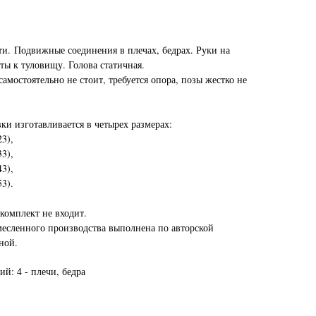
ти. Подвижные соединения в плечах, бедрах. Руки на
ы к туловищу. Голова статичная.
самостоятельно не стоит, требуется опора, позы жестко не
ки изготавливается в четырех размерах:
3),
3),
3),
3).
комплект не входит.
месленного производства выполнена по авторской
иной.
й: 4 - плечи, бедра