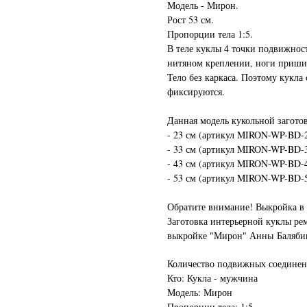
Модель - Мирон.
Рост 53 см.
Пропорции тела 1:5.
В теле куклы 4 точки подвижнос
нитяном креплении, ноги пришит
Тело без каркаса. Поэтому кукла 
фиксируются.
Данная модель кукольной заготов
- 23 см (артикул MIRON-WP-BD-2
- 33 см (артикул MIRON-WP-BD-3
- 43 см (артикул MIRON-WP-BD-4
- 53 см (артикул MIRON-WP-BD-5
Обратите внимание! Выкройка в 
Заготовка интерьерной куклы ре
выкройке "Мирон" Анны Баляб
Количество подвижных соединени
Кто: Кукла - мужчина
Модель: Мирон
Пропорции тела: 1:5