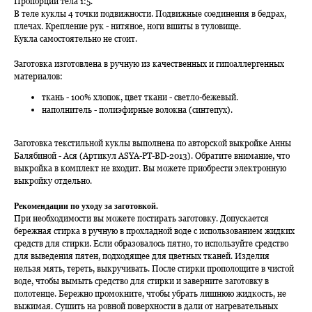
Пропорции тела 1:5.
В теле куклы 4 точки подвижности. Подвижные соединения в бедрах,
плечах. Крепление рук - нитяное, ноги вшиты в туловище.
Кукла самостоятельно не стоит.
Заготовка изготовлена в ручную из качественных и гипоаллергенных
материалов:
ткань - 100% хлопок, цвет ткани - светло-бежевый.
наполнитель - полиэфирные волокна (синтепух).
Заготовка текстильной куклы выполнена по авторской выкройке Анны
Балябиной - Ася (Артикул ASYA-PT-BD-2013). Обратите внимание, что
выкройка в комплект не входит. Вы можете приобрести электронную
выкройку отдельно.
Рекомендации по уходу за заготовкой.
При необходимости вы можете постирать заготовку. Допускается
бережная стирка в ручную в прохладной воде с использованием жидких
средств для стирки. Если образовалось пятно, то используйте средство
для выведения пятен, подходящее для цветных тканей. Изделия
нельзя мять, тереть, выкручивать. После стирки прополощите в чистой
воде, чтобы вымыть средство для стирки и заверните заготовку в
полотенце. Бережно промокните, чтобы убрать лишнюю жидкость, не
выжимая. Сушить на ровной поверхности в дали от нагревательных