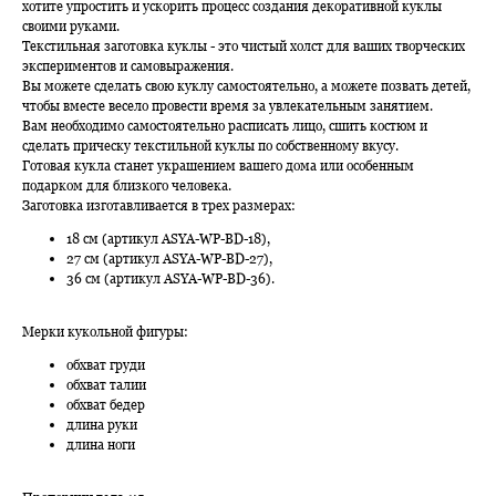
хотите упростить и ускорить процесс создания декоративной куклы
своими руками.
Текстильная заготовка куклы - это чистый холст для ваших творческих
экспериментов и самовыражения.
Вы можете сделать свою куклу самостоятельно, а можете позвать детей,
чтобы вместе весело провести время за увлекательным занятием.
Вам необходимо самостоятельно расписать лицо, сшить костюм и
сделать прическу текстильной куклы по собственному вкусу.
Готовая кукла станет украшением вашего дома или особенным
подарком для близкого человека.
Заготовка изготавливается в трех размерах:
18 см (артикул ASYA-WP-BD-18),
27 см (артикул ASYA-WP-BD-27),
36 см (артикул ASYA-WP-BD-36).
Мерки кукольной фигуры:
обхват груди
обхват талии
обхват бедер
длина руки
длина ноги