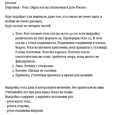
руками.
Персонаж - Роза. Образ куклы стилизован в духе Рококо.
Курс подойдет для новичков, даже тем, кто совсем не умеет шить и
вообще не умеет рисовать.
Курс состоит из четырех частей:
Тело. Рост готового тела куклы около 40 см, если выкройку
распечатать на лист формата а4. Пропорции тела 1:5. В теле
куклы 4 точки подвижности. Подвижные соединения в плечах,
бедрах. Руки на нитяном креплении, ноги пришиты к туловищу.
Голова статичная. Тело без каркаса. Поэтому кукла
самостоятельно не стоит, требуется опора, позы жестко не
фиксируются.
Лицо. Роспись с утяжками.
Костюм. Одежда не съемная.
Прическа. Статичная прическа и пряжи для валяния.
Выкройка тела дана в натуральную величину, без припусков на швы.
Учитывайте это при раскладка лекал на ткани.
Выкройка содержит 3 варианта положения рук:
- руки вдоль тела,
- руки в стороны,
- руки соединены впереди.